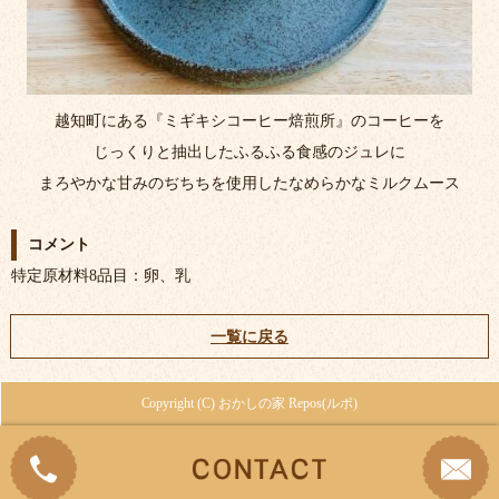
越知町にある『ミギキシコーヒー焙煎所』のコーヒーを
じっくりと抽出したふるふる食感のジュレに
まろやかな甘みのぢちちを使用したなめらかなミルクムース
コメント
特定原材料8品目：卵、乳
一覧に戻る
Copyright (C) おかしの家 Repos(ルポ)