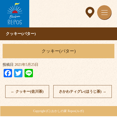
クッキー(バター)
クッキー(バター)
投稿日
2021年5月25日
Facebook
Twitter
Line
←
クッキー(佐川茶)
さかわティグレ(ほうじ茶)
→
Copyright (C) おかしの家 Repos(ルポ)