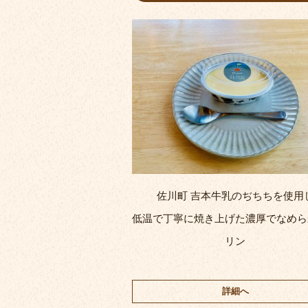
佐川町 吉本牛乳のぢちちを使用
低温で丁寧に焼き上げた濃厚でなめら
リン
詳細へ