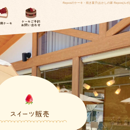
Reposのケーキ・焼き菓子|おかしの家 Repos(ルポ)