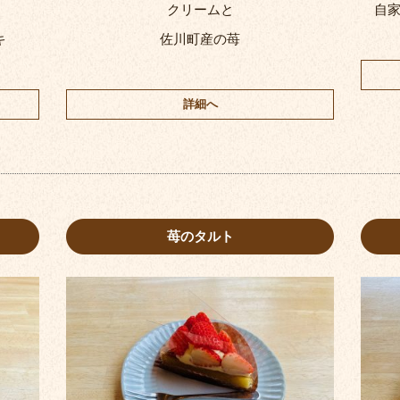
クリームと
自
キ
佐川町産の苺
詳細へ
苺のタルト