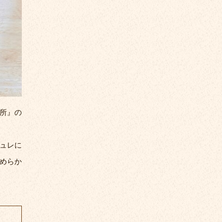
所』の
ュレに
めらか