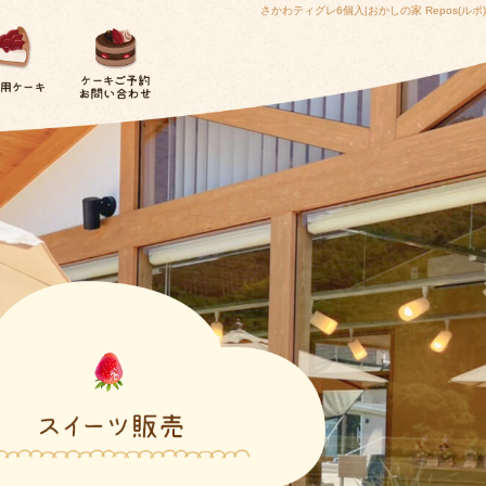
さかわティグレ6個入|おかしの家 Repos(ルポ)